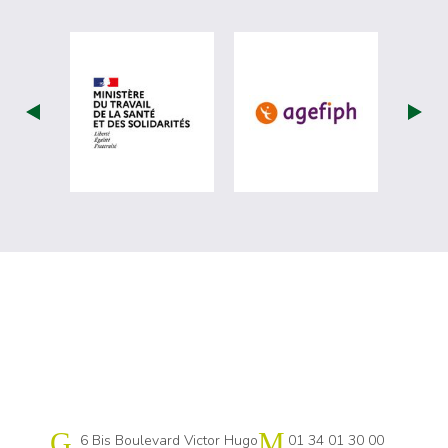
visiter les site de Ministère du travail (
visiter les si
Cap emploi 78
6 Bis Boulevard Victor Hugo
01 34 01 30 00