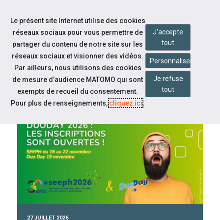
Accéder à notre page Linkedin
Aller à la navigation
Le présent site Internet utilise des cookies
Aller au contenu
J'accepte
réseaux sociaux pour vous permettre de
tout
partager du contenu de notre site sur les
réseaux sociaux et visionner des vidéos.
Personnaliser
Par ailleurs, nous utilisons des cookies
Je refuse
de mesure d’audience MATOMO qui sont
tout
CAP EMPLOI 78
exempts de recueil du consentement.
Pour plus de renseignements,
cliquez ici
.
À la une
27 JUILLET 2026