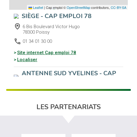
Leaflet
|
Cap emploi ©
OpenStreetMap
contributors,
CC-BY-SA
SIÈGE - CAP EMPLOI 78
home_pin
6 Bis Boulevard Victor Hugo
78300 Poissy
call
01 34 01 30 00
(nouvelle fenêtre)
Site internet Cap emploi 78
Localiser
ANTENNE SUD YVELINES - CAP
EMPLOI 78
home_pin
41 Av du Centre
78180 MONTIGNY LE BRETONNEUX
call
LES PARTENARIATS
01 30 57 50 12
Localiser
LUA FRANCE TRAVAIL - CAP