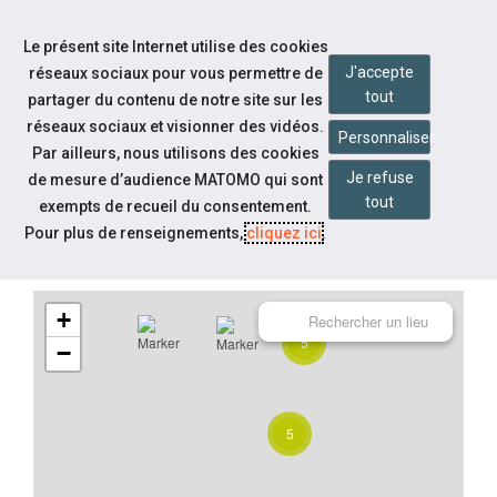
Accéder à notre page Linkedin
Aller à la navigation
Le présent site Internet utilise des cookies
Aller au contenu
J'accepte
réseaux sociaux pour vous permettre de
tout
partager du contenu de notre site sur les
réseaux sociaux et visionner des vidéos.
Personnaliser
Par ailleurs, nous utilisons des cookies
INFORMATIONS PRATIQUES
Je refuse
de mesure d’audience MATOMO qui sont
tout
exempts de recueil du consentement.
map
table_rows
dns
Pour plus de renseignements,
cliquez ici
.
TYPE
Carte
Tableau
Liste
+
5
−
5