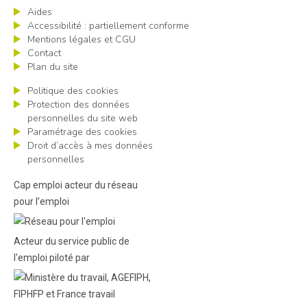
Aides
LUA FRANCE TRAVAIL - CAP
Accessibilité : partiellement conforme
EMPLOI 78
Mentions légales et CGU
Contact
home_pin
2, bis boulevard calmette
Plan du site
78200 Mantes La Jolie
Politique des cookies
Localiser
Protection des données
personnelles du site web
LUA FRANCE TRAVAIL - CAP
Paramétrage des cookies
EMPLOI 78
Droit d’accès à mes données
personnelles
home_pin
1416, boulevard leon blum
78370 Plaisir
Cap emploi acteur du réseau
Localiser
pour l’emploi
LUA FRANCE TRAVAIL - CAP
EMPLOI 78
Acteur du service public de
l'emploi piloté par
home_pin
2, place georges pompidou
78300 Poissy
Localiser